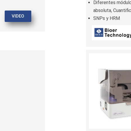
Diferentes módulo
absoluta, Cuantific
VIDEO
SNPs y HRM