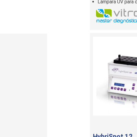
Lámpara UV para 
HybriSpot 12