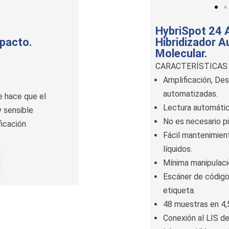
HybriSpot 24
pacto.
Hibridizador A
Molecular.
CARACTERÍSTICAS
Amplificación, Des
automatizadas.
e hace que el
Lectura automátic
 sensible
No es necesario p
icación
Fácil mantenimient
líquidos.
Mínima manipulaci
Escáner de código
etiqueta.
48 muestras en 4,5
Conexión al LIS del